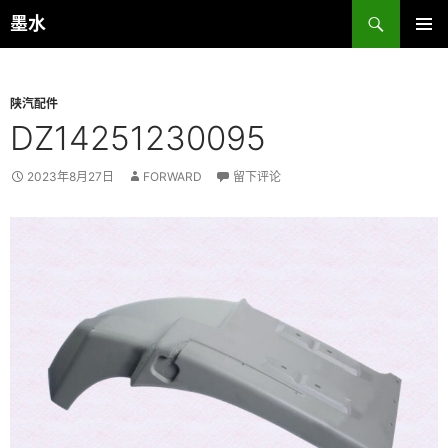
跳
搜
墨水
至
索
主菜单
正
文
陕汽配件
DZ14251230095
2023年8月27日
FORWARD
留下评论