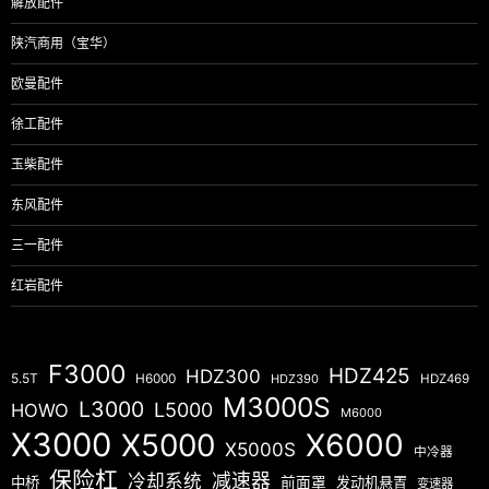
解放配件
陕汽商用（宝华）
欧曼配件
徐工配件
玉柴配件
东风配件
三一配件
红岩配件
F3000
HDZ425
HDZ300
5.5T
H6000
HDZ390
HDZ469
M3000S
L3000
L5000
HOWO
M6000
X3000
X5000
X6000
X5000S
中冷器
保险杠
减速器
冷却系统
中桥
前面罩
发动机悬置
变速器