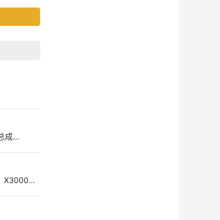
箍总成…
、X3000…