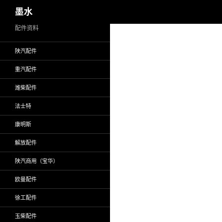
搜
墨水
索
跳
配件资料
至
陕汽配件
正
文
重汽配件
潍柴配件
法士特
康明斯
解放配件
陕汽商用（宝华）
欧曼配件
徐工配件
玉柴配件