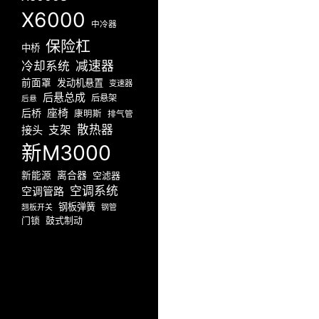
X6000
中冷器
保险杠
中桥
减速器
冷却系统
前面罩
发动机悬置
变速器
后悬总成
后悬架
后悬
座椅
后桥
康明斯
排气管
散热器
接头
支架
新M3000
新能源
离合器
空滤器
空调系统
空调管路
钢板弹簧
翘板开关
钢管
门锁
鼓式制动