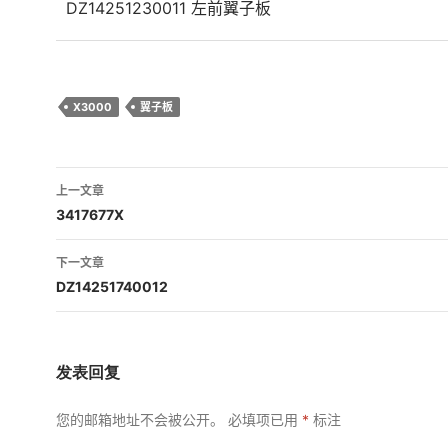
DZ14251230011 左前翼子板
X3000
翼子板
文
上一文章
章
3417677X
导
下一文章
航
DZ14251740012
发表回复
您的邮箱地址不会被公开。
必填项已用
*
标注