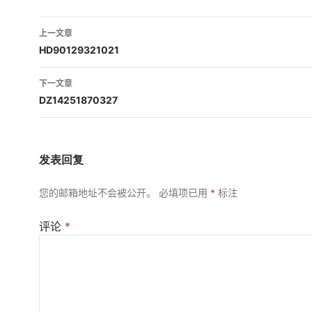
文
上一文章
章
HD90129321021
导
下一文章
航
DZ14251870327
发表回复
您的邮箱地址不会被公开。
必填项已用
*
标注
评论
*