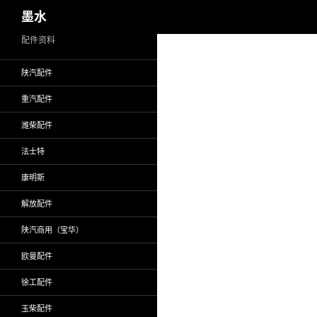
搜
墨水
索
跳
配件资料
至
陕汽配件
正
文
重汽配件
潍柴配件
法士特
康明斯
解放配件
陕汽商用（宝华）
欧曼配件
徐工配件
玉柴配件