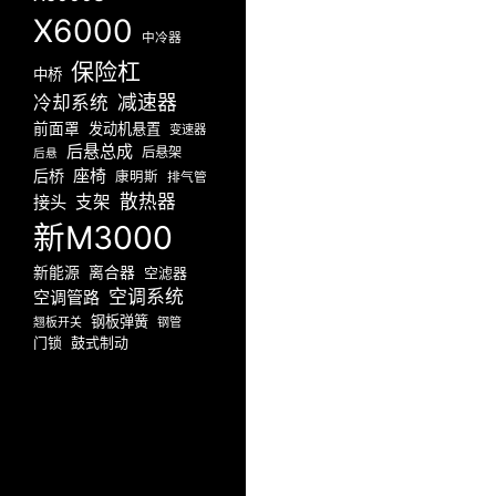
X6000
中冷器
保险杠
中桥
减速器
冷却系统
前面罩
发动机悬置
变速器
后悬总成
后悬架
后悬
座椅
后桥
康明斯
排气管
散热器
接头
支架
新M3000
新能源
离合器
空滤器
空调系统
空调管路
钢板弹簧
翘板开关
钢管
门锁
鼓式制动