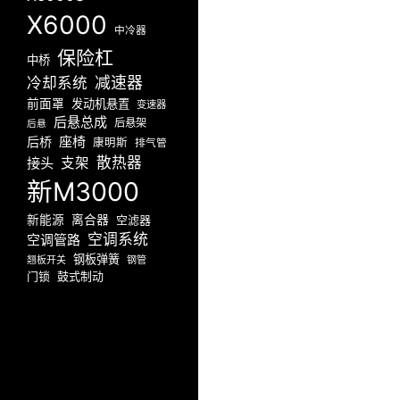
X6000
中冷器
保险杠
中桥
减速器
冷却系统
前面罩
发动机悬置
变速器
后悬总成
后悬架
后悬
座椅
后桥
康明斯
排气管
散热器
接头
支架
新M3000
新能源
离合器
空滤器
空调系统
空调管路
钢板弹簧
翘板开关
钢管
门锁
鼓式制动