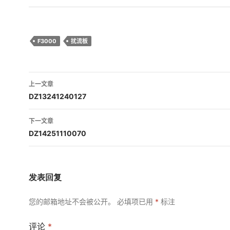
F3000
扰流板
文
上一文章
章
DZ13241240127
导
下一文章
航
DZ14251110070
发表回复
您的邮箱地址不会被公开。
必填项已用
*
标注
评论
*