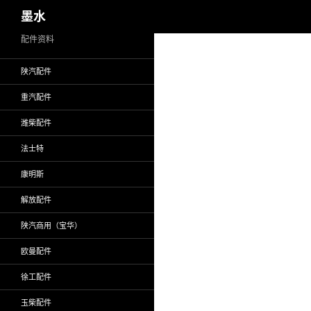
搜
墨水
索
跳
配件资料
至
陕汽配件
正
文
重汽配件
潍柴配件
法士特
康明斯
解放配件
陕汽商用（宝华）
欧曼配件
徐工配件
玉柴配件