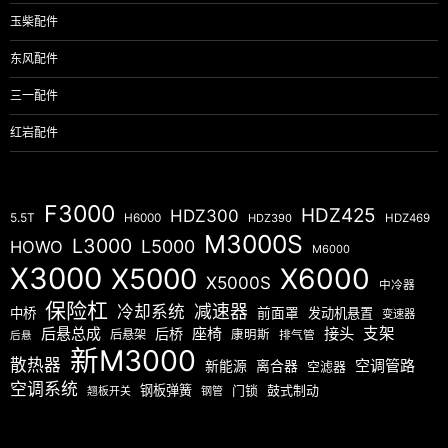
玉柴配件
东风配件
三一配件
红岩配件
F3000
HDZ425
HDZ300
5.5T
H6000
HDZ390
HDZ469
M3000S
L3000
L5000
HOWO
M6000
X3000
X5000
X6000
X5000S
中冷器
保险杠
减速器
冷却系统
中桥
前面罩
发动机悬置
变速器
后悬总成
座椅
接头
支架
后桥
后悬架
康明斯
排气管
后悬
新M3000
散热器
空调管路
新能源
离合器
空滤器
空调系统
钢板弹簧
门锁
鼓式制动
翘板开关
钢管