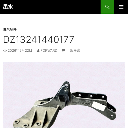
跳
搜
墨水
至
索
主菜单
正
文
陕汽配件
DZ13241440177
2026年5月22日
FORWARD
一条评论