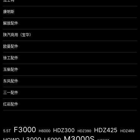
法士特
康明斯
解放配件
陕汽商用（宝华）
欧曼配件
徐工配件
玉柴配件
东风配件
三一配件
红岩配件
F3000
HDZ425
HDZ300
5.5T
H6000
HDZ390
HDZ469
M3000S
L3000
L5000