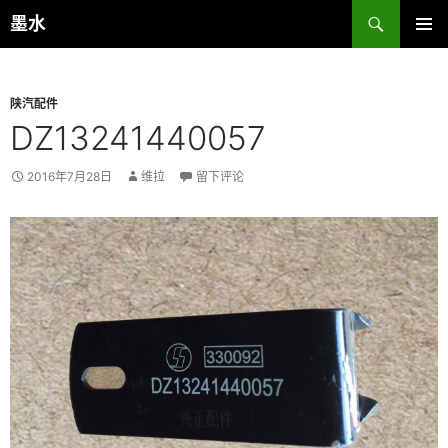
跳
搜
墨水
至
索
主菜单
正
文
陕汽配件
DZ13241440057
2016年7月28日
维拉
留下评论