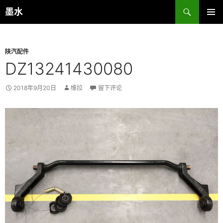
跳
搜
墨水
至
索
主菜单
正
文
陕汽配件
DZ13241430080
2018年9月20日
维拉
留下评论