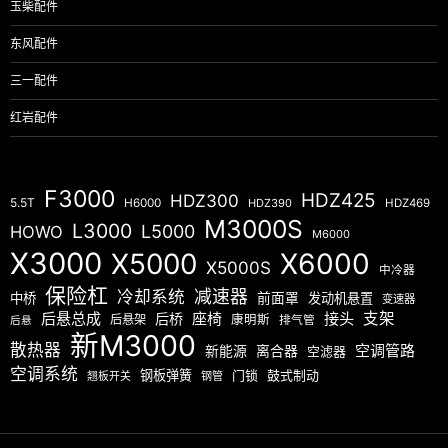
玉柴配件
东风配件
三一配件
红岩配件
F3000
HDZ425
HDZ300
5.5T
H6000
HDZ390
HDZ469
M3000S
L3000
L5000
HOWO
M6000
X3000
X5000
X6000
X5000S
中冷器
保险杠
减速器
冷却系统
中桥
前面罩
发动机悬置
变速器
后悬总成
座椅
接头
支架
后桥
后悬架
康明斯
排气管
后悬
新M3000
散热器
空调管路
新能源
离合器
空滤器
空调系统
钢板弹簧
门锁
鼓式制动
翘板开关
钢管