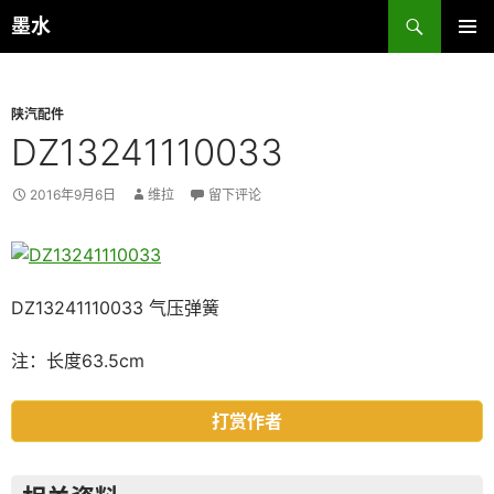
跳
搜
墨水
至
索
主菜单
正
文
陕汽配件
DZ13241110033
2016年9月6日
维拉
留下评论
DZ13241110033 气压弹簧
注：长度63.5cm
打赏作者