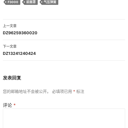
F3000
前面罩
气压弹簧
文
上一文章
章
DZ96259360020
导
下一文章
航
DZ13241240424
发表回复
您的邮箱地址不会被公开。
必填项已用
*
标注
评论
*