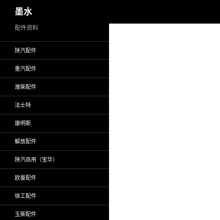
搜
墨水
索
跳
配件资料
至
陕汽配件
正
文
重汽配件
潍柴配件
法士特
康明斯
解放配件
陕汽商用（宝华）
欧曼配件
徐工配件
玉柴配件