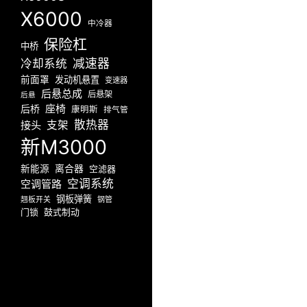
X6000
中冷器
保险杠
中桥
减速器
冷却系统
前面罩
发动机悬置
变速器
后悬总成
后悬架
后悬
座椅
后桥
康明斯
排气管
散热器
接头
支架
新M3000
新能源
离合器
空滤器
空调系统
空调管路
钢板弹簧
翘板开关
钢管
门锁
鼓式制动