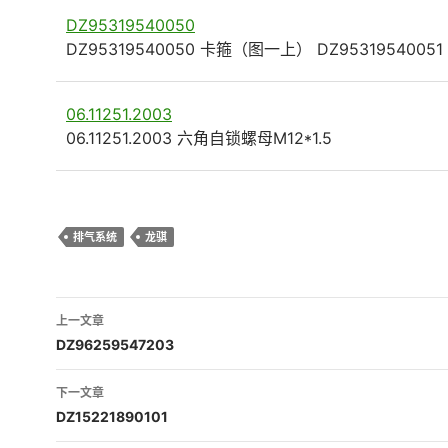
DZ95319540050
DZ95319540050 卡箍（图一上） DZ9531954005
06.11251.2003
06.11251.2003 六角自锁螺母M12*1.5
排气系统
龙骐
文
上一文章
章
DZ96259547203
导
下一文章
航
DZ15221890101