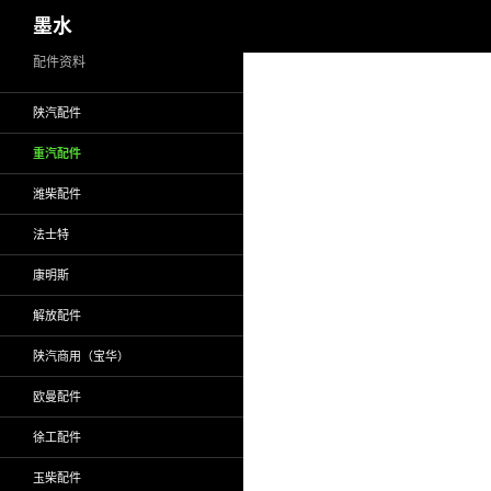
搜
墨水
索
跳
配件资料
至
陕汽配件
正
文
重汽配件
潍柴配件
法士特
康明斯
解放配件
陕汽商用（宝华）
欧曼配件
徐工配件
玉柴配件