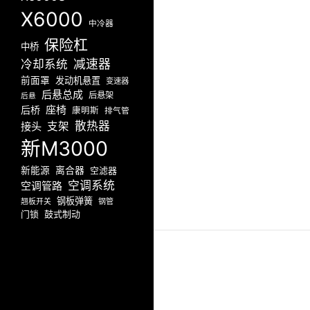
X6000
中冷器
保险杠
中桥
减速器
冷却系统
前面罩
发动机悬置
变速器
后悬总成
后悬架
后悬
座椅
后桥
康明斯
排气管
散热器
接头
支架
新M3000
新能源
离合器
空滤器
空调系统
空调管路
钢板弹簧
翘板开关
钢管
门锁
鼓式制动