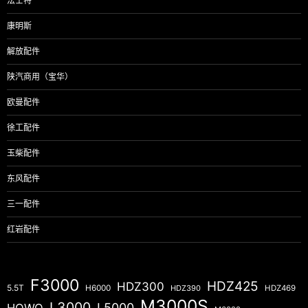
法士特
康明斯
解放配件
陕汽商用（宝华）
欧曼配件
徐工配件
玉柴配件
东风配件
三一配件
红岩配件
F3000
HDZ425
HDZ300
5.5T
H6000
HDZ390
HDZ469
M3000S
L3000
L5000