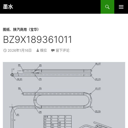
跳
搜
墨水
至
索
主菜单
正
文
图纸
、
陕汽商用（宝华）
BZ9X189361011
2026年1月16日
维拉
留下评论