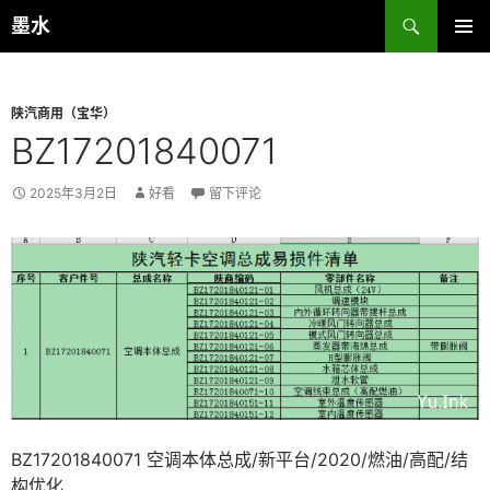
跳
搜
墨水
至
索
主菜单
正
文
陕汽商用（宝华）
BZ17201840071
2025年3月2日
好看
留下评论
BZ17201840071 空调本体总成/新平台/2020/燃油/高配/结
构优化