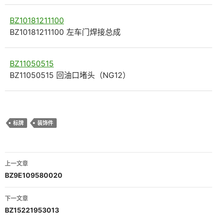
BZ10181211100
BZ10181211100 左车门焊接总成
BZ11050515
BZ11050515 回油口堵头（NG12）
标牌
装饰件
文
上一文章
章
BZ9E109580020
导
下一文章
航
BZ15221953013