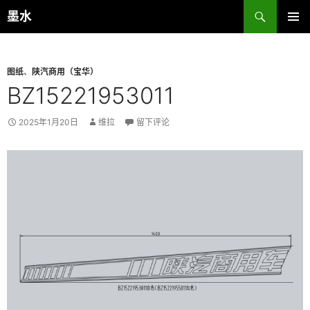
跳
搜
墨水
至
索
主菜单
正
文
图纸
、
陕汽商用（宝华）
BZ15221953011
2025年1月20日
维拉
留下评论