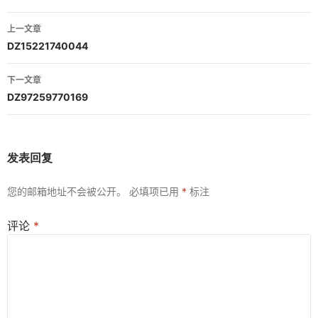
文
上一文章
章
DZ15221740044
导
下一文章
航
DZ97259770169
发表回复
您的邮箱地址不会被公开。
必填项已用
*
标注
评论
*