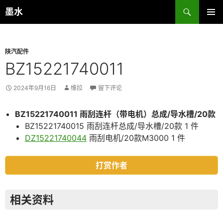
跳
搜
墨水
至
索
主菜单
正
文
陕汽配件
BZ15221740011
2024年9月16日
维拉
留下评论
BZ15221740011 雨刮连杆（带电机）总成/导水槽/20款
BZ15221740015 雨刮连杆总成/导水槽/20款 1 件
DZ15221740044
雨刮电机/20款M3000 1 件
打赏作者
相关资料