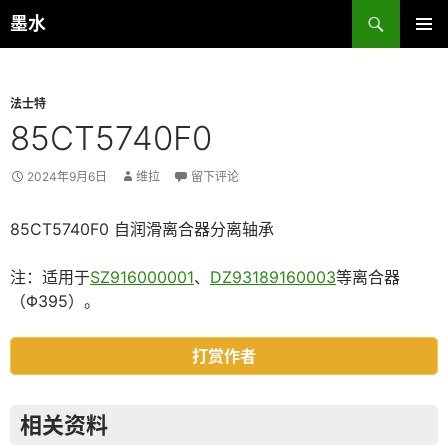
跳
搜
墨水
至
索
主菜单
正
文
法士特
85CT5740F0
2024年9月6日
维拉
留下评论
85CT5740F0 自润滑离合器分离轴承
注：适用于
SZ916000001
、
DZ93189160003
等离合器
（Φ395）。
打赏作者
相关资料