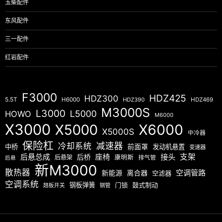
玉柴配件
东风配件
三一配件
红岩配件
F3000
HDZ425
HDZ300
5.5T
H6000
HDZ390
HDZ469
M3000S
L3000
L5000
HOWO
M6000
X3000
X5000
X6000
X5000S
中冷器
保险杠
减速器
冷却系统
中桥
前面罩
发动机悬置
变速器
后悬总成
座椅
接头
支架
后桥
后悬架
康明斯
排气管
后悬
新M3000
散热器
空调管路
新能源
离合器
空滤器
空调系统
钢板弹簧
门锁
鼓式制动
翘板开关
钢管