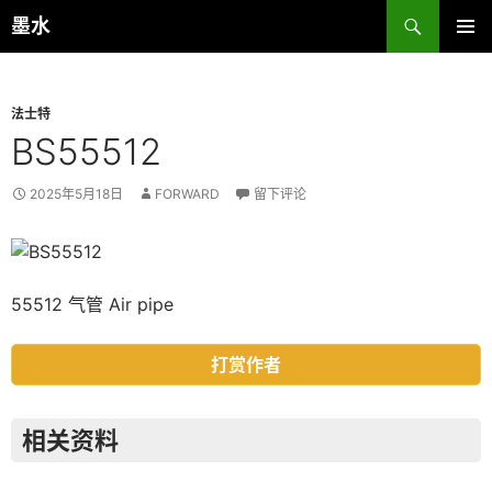
跳
搜
墨水
至
索
主菜单
正
文
法士特
BS55512
2025年5月18日
FORWARD
留下评论
55512 气管 Air pipe
打赏作者
相关资料