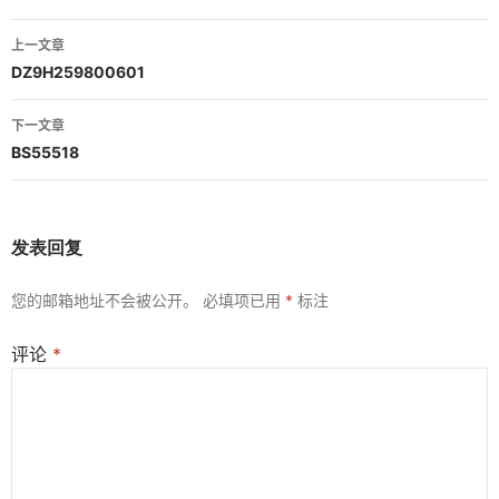
文
上一文章
章
DZ9H259800601
导
下一文章
航
BS55518
发表回复
您的邮箱地址不会被公开。
必填项已用
*
标注
评论
*