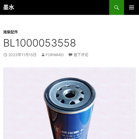
跳
搜
墨水
至
索
主菜单
正
文
潍柴配件
BL1000053558
2023年11月15日
FORWARD
留下评论