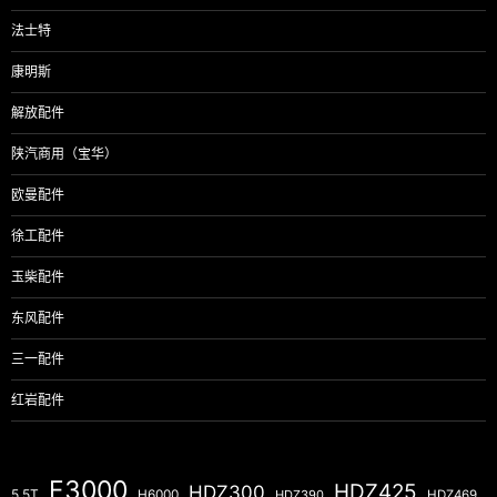
法士特
康明斯
解放配件
陕汽商用（宝华）
欧曼配件
徐工配件
玉柴配件
东风配件
三一配件
红岩配件
F3000
HDZ425
HDZ300
5.5T
H6000
HDZ390
HDZ469