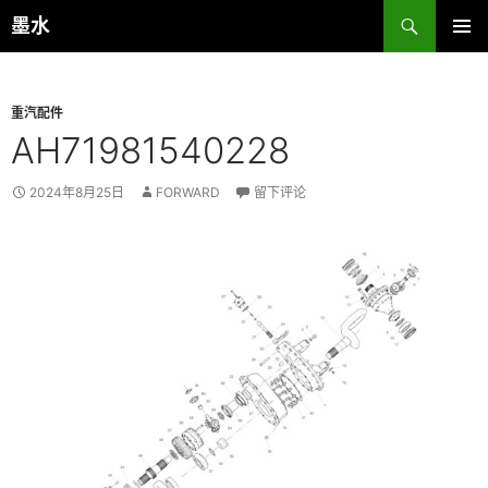
跳
搜
墨水
至
索
主菜单
正
文
重汽配件
AH71981540228
2024年8月25日
FORWARD
留下评论