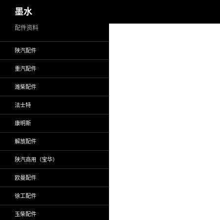
搜
墨水
索
跳
配件资料
至
陕汽配件
正
文
重汽配件
潍柴配件
法士特
康明斯
解放配件
陕汽商用（宝华）
欧曼配件
徐工配件
玉柴配件