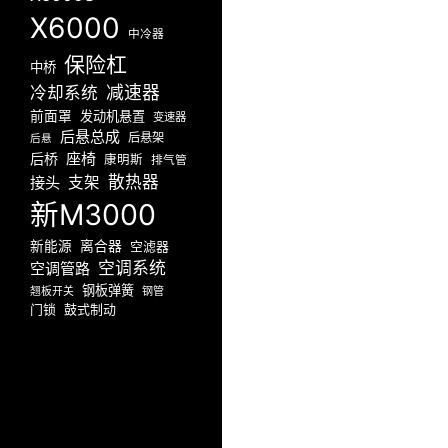
X6000
中冷器
保险杠
中桥
减速器
冷却系统
前面罩
发动机悬置
变速器
后悬总成
后悬架
后悬
座椅
后桥
康明斯
排气管
散热器
接头
支架
新M3000
新能源
离合器
空滤器
空调系统
空调管路
钢板弹簧
翘板开关
钢管
门锁
鼓式制动