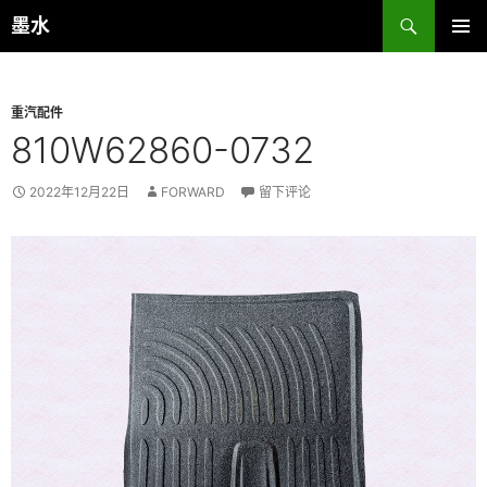
跳
搜
墨水
至
索
主菜单
正
文
重汽配件
810W62860-0732
2022年12月22日
FORWARD
留下评论