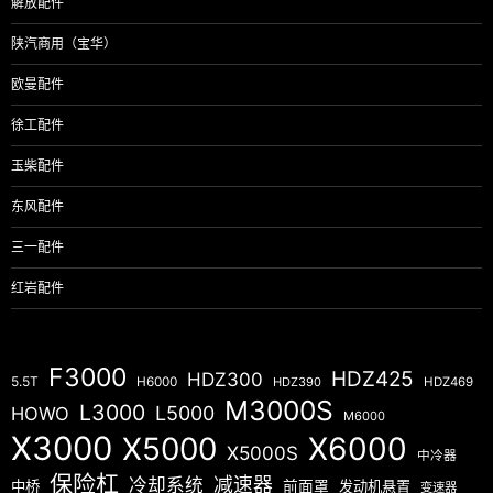
解放配件
陕汽商用（宝华）
欧曼配件
徐工配件
玉柴配件
东风配件
三一配件
红岩配件
F3000
HDZ425
HDZ300
5.5T
H6000
HDZ390
HDZ469
M3000S
L3000
L5000
HOWO
M6000
X3000
X5000
X6000
X5000S
中冷器
保险杠
减速器
冷却系统
中桥
前面罩
发动机悬置
变速器