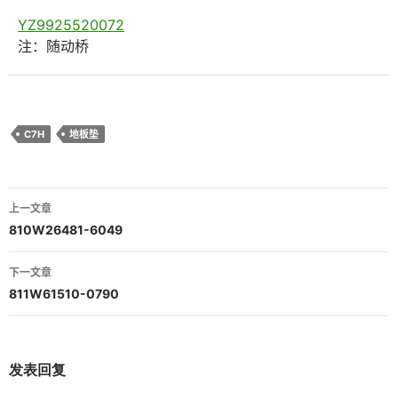
YZ9925520072
注：随动桥
C7H
地板垫
文
上一文章
章
810W26481-6049
导
下一文章
航
811W61510-0790
发表回复