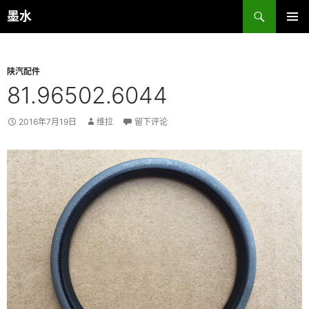
跳
搜
墨水
至
索
主菜单
正
文
陕汽配件
81.96502.6044
2016年7月19日
维拉
留下评论