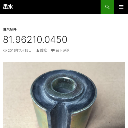
跳
搜
墨水
至
索
主菜单
正
文
陕汽配件
81.96210.0450
2016年7月15日
维拉
留下评论