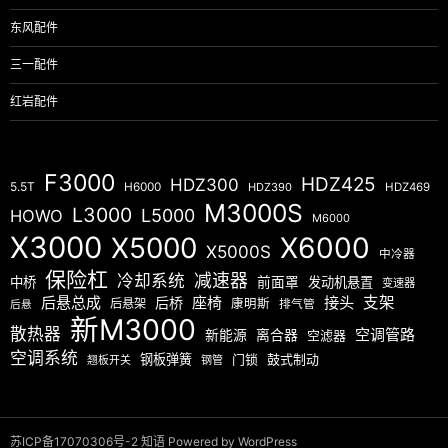
东风配件
三一配件
红岩配件
F3000
HDZ425
HDZ300
5.5T
H6000
HDZ390
HDZ469
M3000S
L3000
L5000
HOWO
M6000
X3000
X5000
X6000
X5000S
中冷器
保险杠
减速器
冷却系统
中桥
前面罩
发动机悬置
变速器
后悬总成
座椅
接头
支架
后桥
后悬架
康明斯
排气管
后悬
新M3000
散热器
空调管路
新能源
离合器
空滤器
空调系统
钢板弹簧
门锁
鼓式制动
翘板开关
钢管
苏ICP备17070306号-2
知语
Powered by WordPress