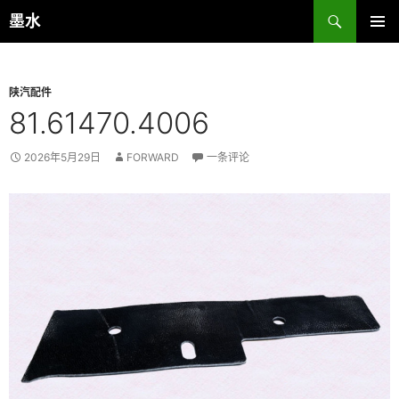
跳
搜
墨水
至
索
主菜单
正
文
陕汽配件
81.61470.4006
2026年5月29日
FORWARD
一条评论