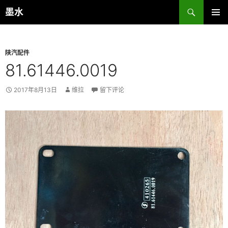
跳
搜
墨水
至
索
主菜单
正
文
陕汽配件
81.61446.0019
2017年8月13日
维拉
留下评论