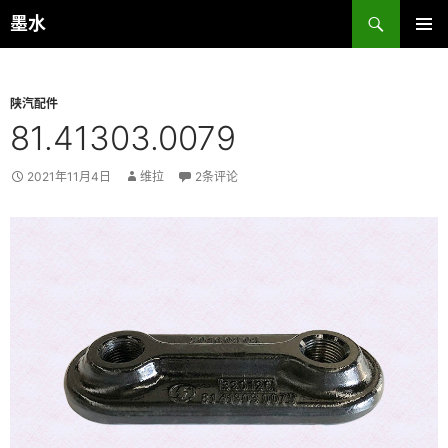
跳
搜
墨水
至
索
主菜单
正
文
陕汽配件
81.41303.0079
2021年11月4日
维拉
2条评论