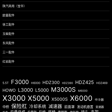
陕汽商用（宝华）
欧曼配件
徐工配件
玉柴配件
东风配件
三一配件
红岩配件
F3000
HDZ425
HDZ300
5.5T
H6000
HDZ390
HDZ469
M3000S
L3000
L5000
HOWO
M6000
X3000
X5000
X6000
X5000S
中冷器
保险杠
减速器
冷却系统
中桥
前面罩
发动机悬置
变速器
后悬总成
座椅
接头
支架
后桥