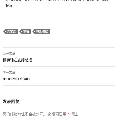
16m…
元宝梁
垫块
辅助横梁
文
上一文章
章
翻转轴左支撑总成
导
下一文章
航
81.41720.5340
发表回复
您的邮箱地址不会被公开。
必填项已用
*
标注