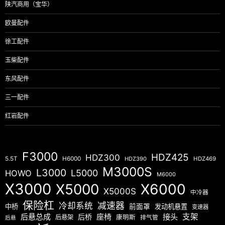
陕汽商用（宝华）
欧曼配件
徐工配件
玉柴配件
东风配件
三一配件
红岩配件
F3000
HDZ425
HDZ300
5.5T
H6000
HDZ390
HDZ469
M3000S
L3000
L5000
HOWO
M6000
X3000
X5000
X6000
X5000S
中冷器
保险杠
减速器
冷却系统
中桥
前面罩
发动机悬置
变速器
后悬总成
座椅
接头
支架
后桥
后悬架
康明斯
排气管
后悬