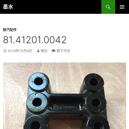
跳
搜
墨水
至
索
主菜单
正
文
陕汽配件
81.41201.0042
2016年10月9日
维拉
留下评论