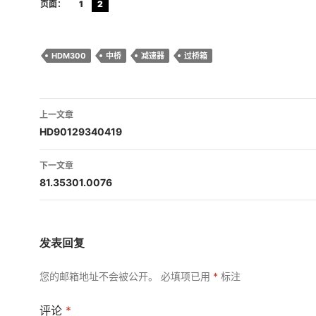
页面：
1
2
HDM300
中桥
减速器
过桥箱
文
上一文章
章
HD90129340419
导
下一文章
航
81.35301.0076
发表回复
您的邮箱地址不会被公开。
必填项已用
*
标注
评论
*