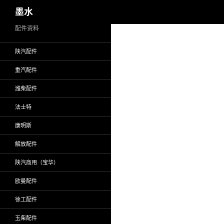
搜
墨水
索
跳
配件资料
至
陕汽配件
正
文
重汽配件
潍柴配件
法士特
康明斯
解放配件
陕汽商用（宝华）
欧曼配件
徐工配件
玉柴配件