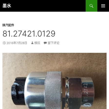
跳
搜
墨水
至
索
主菜单
正
文
陕汽配件
81.27421.0129
2016年7月28日
维拉
留下评论