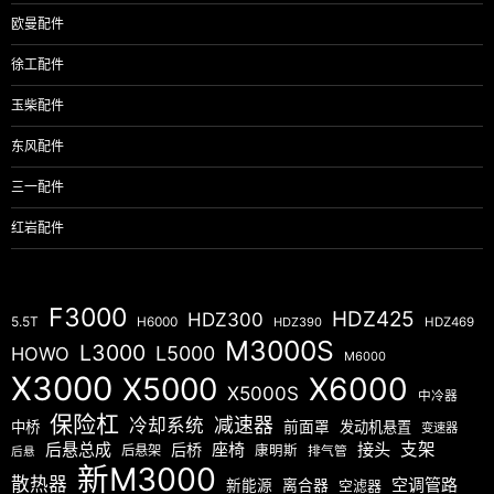
欧曼配件
徐工配件
玉柴配件
东风配件
三一配件
红岩配件
F3000
HDZ425
HDZ300
5.5T
H6000
HDZ390
HDZ469
M3000S
L3000
L5000
HOWO
M6000
X3000
X5000
X6000
X5000S
中冷器
保险杠
减速器
冷却系统
中桥
前面罩
发动机悬置
变速器
后悬总成
座椅
接头
支架
后桥
后悬架
康明斯
排气管
后悬
新M3000
散热器
空调管路
新能源
离合器
空滤器