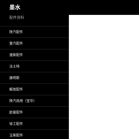
搜
墨水
索
跳
配件资料
至
陕汽配件
正
文
重汽配件
潍柴配件
法士特
康明斯
解放配件
陕汽商用（宝华）
欧曼配件
徐工配件
玉柴配件