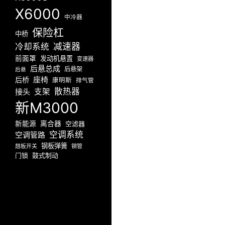
X6000
中冷器
保险杠
中桥
减速器
冷却系统
前面罩
发动机悬置
变速器
后悬总成
后悬架
后悬
座椅
后桥
康明斯
排气管
散热器
接头
支架
新M3000
新能源
离合器
空滤器
空调系统
空调管路
钢板弹簧
翘板开关
钢管
门锁
鼓式制动