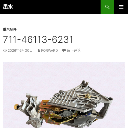
跳
搜
墨水
至
索
主菜单
正
文
重汽配件
711-46113-6231
2026年6月30日
FORWARD
留下评论