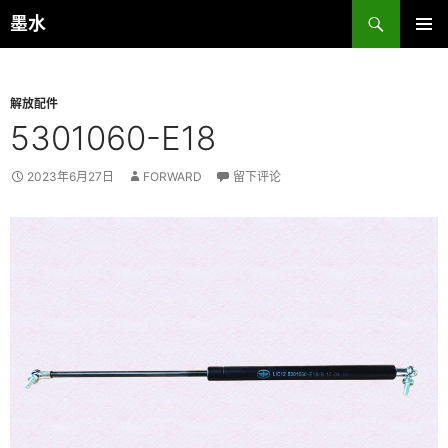
跳
搜
墨水
至
索
主菜单
正
文
解放配件
5301060-E18
2023年6月27日
FORWARD
留下评论