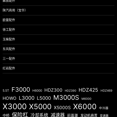
解放配件
陕汽商用（宝华）
欧曼配件
徐工配件
玉柴配件
东风配件
三一配件
红岩配件
F3000
HDZ425
HDZ300
5.5T
H6000
HDZ390
HDZ469
M3000S
L3000
L5000
HOWO
M6000
X3000
X5000
X6000
X5000S
中冷器
保险杠
减速器
冷却系统
中桥
前面罩
发动机悬置
变速器