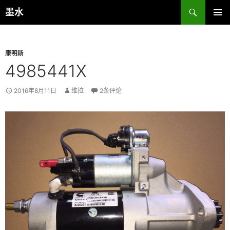
跳
搜
墨水
至
索
主菜单
正
文
康明斯
4985441X
2016年8月11日
维拉
2条评论