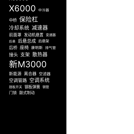
X6000
中冷器
保险杠
中桥
减速器
冷却系统
前面罩
发动机悬置
变速器
后悬总成
后悬架
后悬
座椅
后桥
康明斯
排气管
散热器
接头
支架
新M3000
新能源
离合器
空滤器
空调系统
空调管路
钢板弹簧
翘板开关
钢管
门锁
鼓式制动