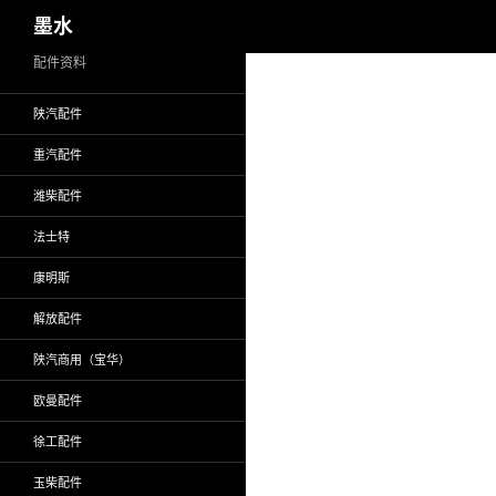
搜
墨水
索
跳
配件资料
至
陕汽配件
正
文
重汽配件
潍柴配件
法士特
康明斯
解放配件
陕汽商用（宝华）
欧曼配件
徐工配件
玉柴配件