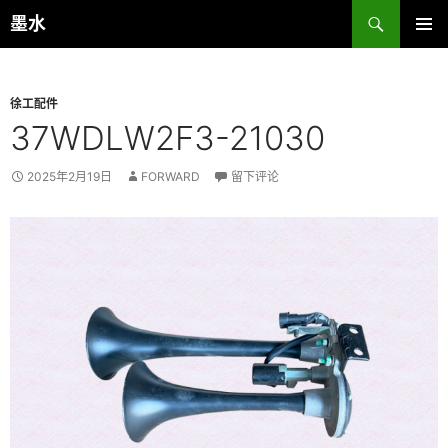
跳
搜
墨水
至
索
主菜单
正
文
徐工配件
37WDLW2F3-21030
2025年2月19日
FORWARD
留下评论