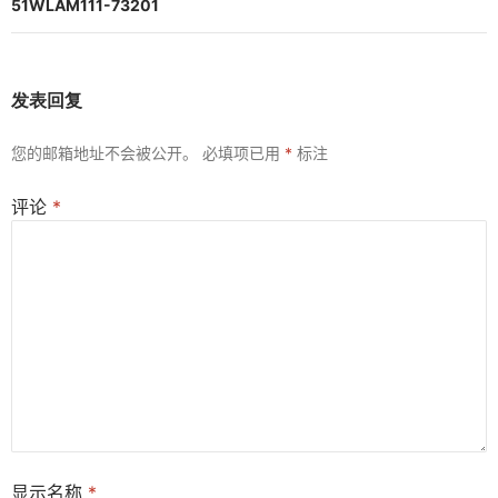
航
51WLAM111-73201
发表回复
您的邮箱地址不会被公开。
必填项已用
*
标注
评论
*
显示名称
*