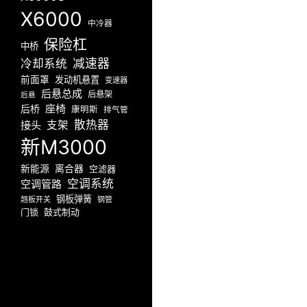
X6000
中冷器
保险杠
中桥
减速器
冷却系统
前面罩
发动机悬置
变速器
后悬总成
后悬架
后悬
座椅
后桥
康明斯
排气管
散热器
接头
支架
新M3000
新能源
离合器
空滤器
空调系统
空调管路
钢板弹簧
翘板开关
钢管
门锁
鼓式制动