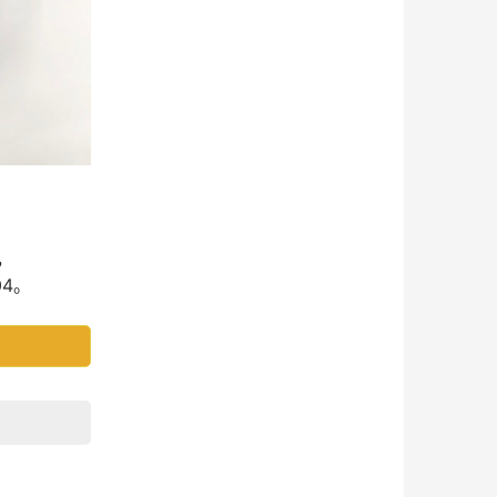
，
04。