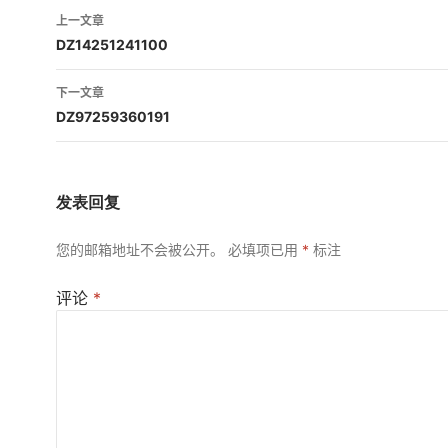
文
上一文章
章
DZ14251241100
导
下一文章
航
DZ97259360191
发表回复
您的邮箱地址不会被公开。
必填项已用
*
标注
评论
*