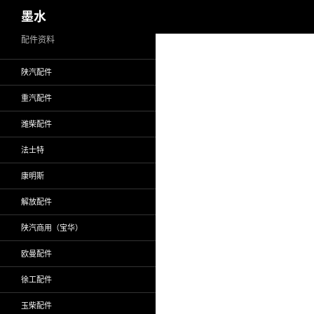
搜
墨水
索
跳
配件资料
至
陕汽配件
正
文
重汽配件
潍柴配件
法士特
康明斯
解放配件
陕汽商用（宝华）
欧曼配件
徐工配件
玉柴配件