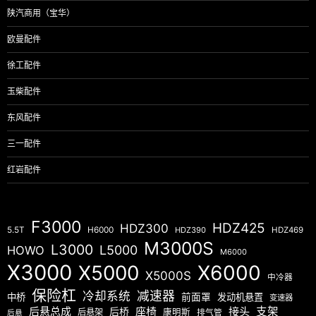
陕汽商用（宝华）
欧曼配件
徐工配件
玉柴配件
东风配件
三一配件
红岩配件
F3000
HDZ425
HDZ300
5.5T
H6000
HDZ390
HDZ469
M3000S
L3000
L5000
HOWO
M6000
X3000
X5000
X6000
X5000S
中冷器
保险杠
减速器
冷却系统
中桥
前面罩
发动机悬置
变速器
后悬总成
座椅
接头
支架
后桥
后悬架
康明斯
排气管
后悬