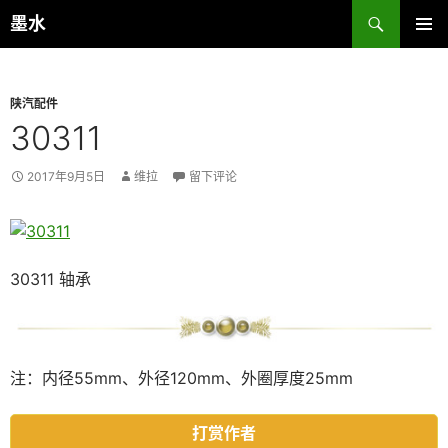
跳
搜
墨水
至
索
主菜单
正
文
陕汽配件
30311
2017年9月5日
维拉
留下评论
30311 轴承
注：内径55mm、外径120mm、外圈厚度25mm
打赏作者