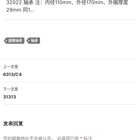
32022 轴承 注：内径110mm、外径170mm、外圈厚度
29mm 同1…
圆锥轴承
轴承
文
上一文章
章
6313/C4
导
下一文章
航
31313
发表回复
您的邮箱地址不会被公开。
必填项已用
*
标注