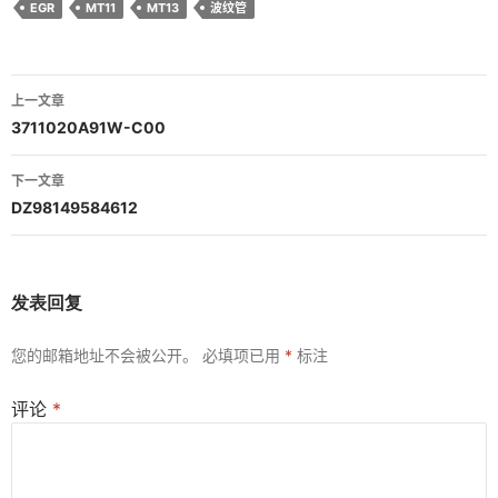
EGR
MT11
MT13
波纹管
文
上一文章
章
3711020A91W-C00
导
下一文章
航
DZ98149584612
发表回复
您的邮箱地址不会被公开。
必填项已用
*
标注
评论
*