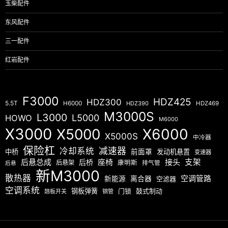
玉柴配件
东风配件
三一配件
红岩配件
F3000
HDZ425
HDZ300
5.5T
H6000
HDZ390
HDZ469
M3000S
L3000
L5000
HOWO
M6000
X3000
X5000
X6000
X5000S
中冷器
保险杠
减速器
冷却系统
中桥
前面罩
发动机悬置
变速器
后悬总成
座椅
接头
支架
后桥
后悬架
康明斯
排气管
后悬
新M3000
散热器
空调管路
新能源
离合器
空滤器
空调系统
钢板弹簧
门锁
鼓式制动
翘板开关
钢管