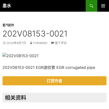
跳
搜
墨水
至
索
主菜单
正
文
重汽配件
202V08153-0021
2024年8月7日
FORWARD
留下评论
202V08153-0021 EGR波纹管 EGR corrugated pipe
打赏作者
相关资料