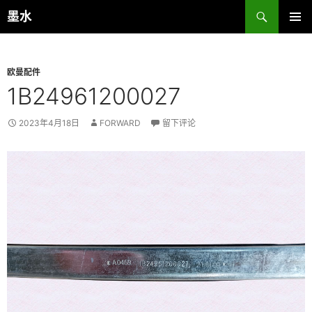
跳
搜
墨水
至
索
主菜单
正
文
欧曼配件
1B24961200027
2023年4月18日
FORWARD
留下评论