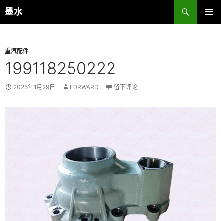
跳
搜
墨水
至
索
主菜单
正
文
重汽配件
199118250222
2025年1月29日
FORWARD
留下评论