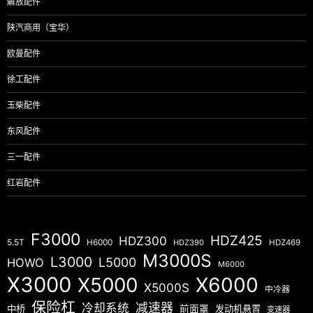
解放配件
陕汽商用（宝华）
欧曼配件
徐工配件
玉柴配件
东风配件
三一配件
红岩配件
F3000
HDZ425
HDZ300
5.5T
H6000
HDZ390
HDZ469
M3000S
L3000
L5000
HOWO
M6000
X3000
X5000
X6000
X5000S
中冷器
保险杠
减速器
冷却系统
中桥
前面罩
发动机悬置
变速器