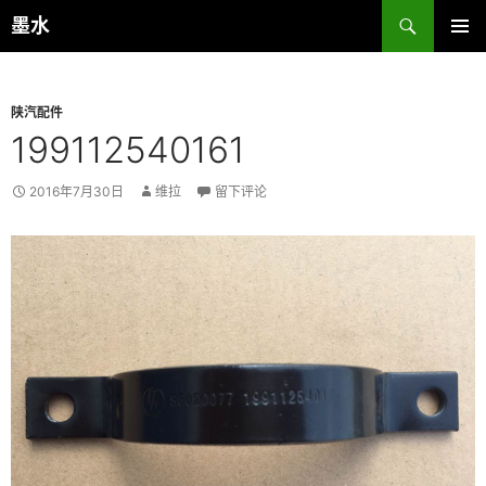
跳
搜
墨水
至
索
主菜单
正
文
陕汽配件
199112540161
2016年7月30日
维拉
留下评论