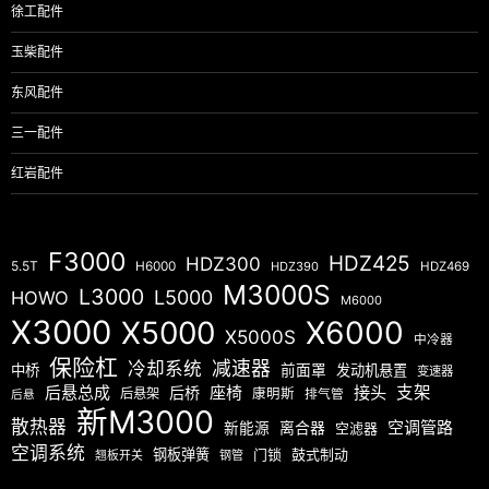
徐工配件
玉柴配件
东风配件
三一配件
红岩配件
F3000
HDZ425
HDZ300
5.5T
H6000
HDZ390
HDZ469
M3000S
L3000
L5000
HOWO
M6000
X3000
X5000
X6000
X5000S
中冷器
保险杠
减速器
冷却系统
中桥
前面罩
发动机悬置
变速器
后悬总成
座椅
接头
支架
后桥
后悬架
康明斯
排气管
后悬
新M3000
散热器
空调管路
新能源
离合器
空滤器
空调系统
钢板弹簧
门锁
鼓式制动
翘板开关
钢管