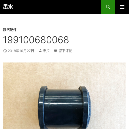
跳
搜
墨水
至
索
主菜单
正
文
陕汽配件
199100680068
2018年10月27日
维拉
留下评论