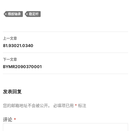
橡胶轴承
稳定杆
文
上一文章
章
81.93021.0340
导
下一文章
航
BYMR2090370001
发表回复
您的邮箱地址不会被公开。
必填项已用
*
标注
评论
*