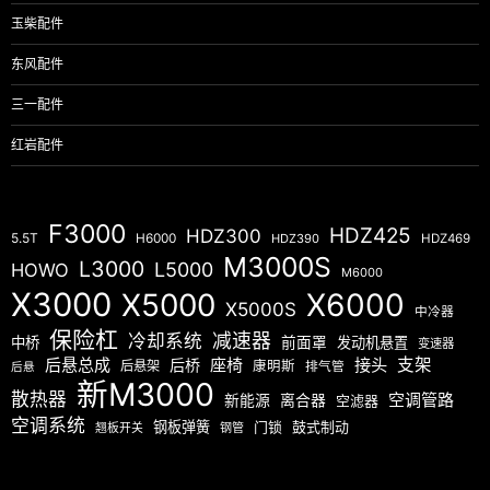
玉柴配件
东风配件
三一配件
红岩配件
F3000
HDZ425
HDZ300
5.5T
H6000
HDZ390
HDZ469
M3000S
L3000
L5000
HOWO
M6000
X3000
X5000
X6000
X5000S
中冷器
保险杠
减速器
冷却系统
中桥
前面罩
发动机悬置
变速器
后悬总成
座椅
接头
支架
后桥
后悬架
康明斯
排气管
后悬
新M3000
散热器
空调管路
新能源
离合器
空滤器
空调系统
钢板弹簧
门锁
鼓式制动
翘板开关
钢管