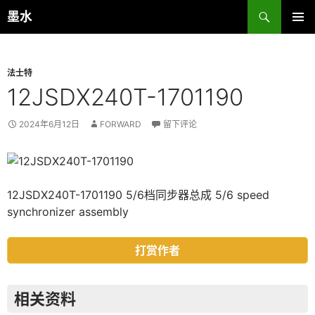
跳
搜
墨水
至
索
主菜单
正
文
法士特
12JSDX240T-1701190
2024年6月12日
FORWARD
留下评论
12JSDX240T-1701190 5/6档同步器总成 5/6 speed
synchronizer assembly
打赏作者
相关资料