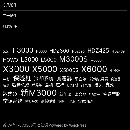
东风配件
三一配件
红岩配件
F3000
HDZ425
HDZ300
5.5T
H6000
HDZ390
HDZ469
M3000S
L3000
L5000
HOWO
M6000
X3000
X5000
X6000
X5000S
中冷器
保险杠
减速器
冷却系统
中桥
前面罩
发动机悬置
变速器
后悬总成
座椅
接头
支架
后桥
后悬架
康明斯
排气管
后悬
新M3000
散热器
空调管路
新能源
离合器
空滤器
空调系统
钢板弹簧
门锁
鼓式制动
翘板开关
钢管
苏ICP备17070306号-2
知语
Powered by WordPress