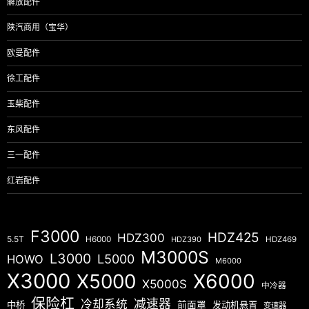
解放配件
陕汽商用（宝华）
欧曼配件
徐工配件
玉柴配件
东风配件
三一配件
红岩配件
F3000
HDZ425
HDZ300
5.5T
H6000
HDZ390
HDZ469
M3000S
L3000
L5000
HOWO
M6000
X3000
X5000
X6000
X5000S
中冷器
保险杠
减速器
冷却系统
中桥
前面罩
发动机悬置
变速器