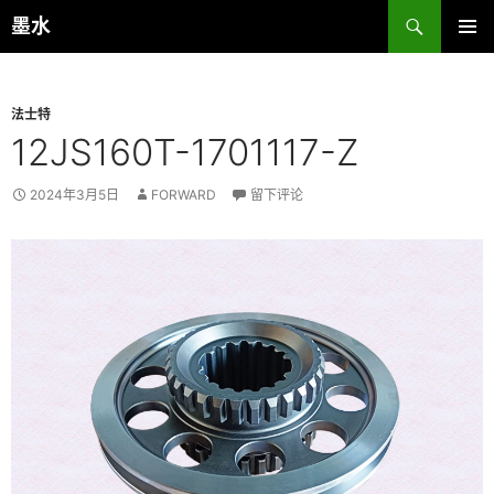
跳
搜
墨水
至
索
主菜单
正
文
法士特
12JS160T-1701117-Z
2024年3月5日
FORWARD
留下评论