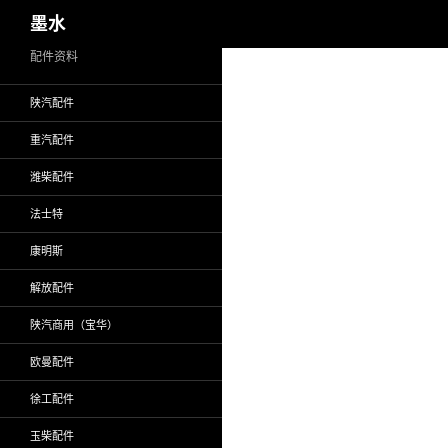
搜
墨水
索
跳
配件资料
至
陕汽配件
正
文
重汽配件
潍柴配件
法士特
康明斯
解放配件
陕汽商用（宝华）
欧曼配件
徐工配件
玉柴配件