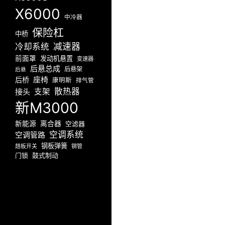
X6000
中冷器
保险杠
中桥
减速器
冷却系统
前面罩
发动机悬置
变速器
后悬总成
后悬架
后悬
座椅
后桥
康明斯
排气管
散热器
接头
支架
新M3000
新能源
离合器
空滤器
空调系统
空调管路
钢板弹簧
翘板开关
钢管
门锁
鼓式制动