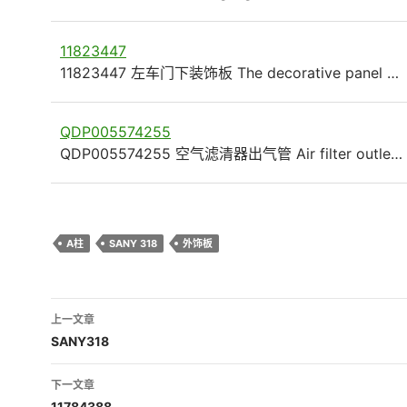
11823447
11823447 左车门下装饰板 The decorative panel …
QDP005574255
QDP005574255 空气滤清器出气管 Air filter outle…
A柱
SANY 318
外饰板
文
上一文章
章
SANY318
导
下一文章
11784388