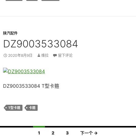
陕汽配件
DZ9003533084
2020年8月9日
维拉
留下评论
DZ9003533084 T型卡箍
T型卡箍
卡箍
文
1
2
3
下一个 →