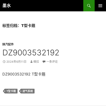
跳
搜
墨水
至
索
主菜单
正
文
标签归档：T型卡箍
陕汽配件
DZ9003532192
2024年6月11日
维拉
一条评论
DZ9003532192 T型卡箍
T型卡箍
进气系统