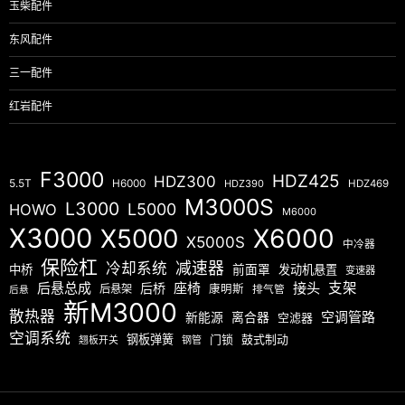
玉柴配件
东风配件
三一配件
红岩配件
F3000
HDZ425
HDZ300
5.5T
H6000
HDZ390
HDZ469
M3000S
L3000
L5000
HOWO
M6000
X3000
X5000
X6000
X5000S
中冷器
保险杠
减速器
冷却系统
中桥
前面罩
发动机悬置
变速器
后悬总成
座椅
接头
支架
后桥
后悬架
康明斯
排气管
后悬
新M3000
散热器
空调管路
新能源
离合器
空滤器
空调系统
钢板弹簧
门锁
鼓式制动
翘板开关
钢管