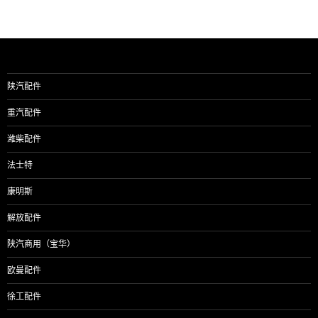
章
导
航
陕汽配件
重汽配件
潍柴配件
法士特
康明斯
解放配件
陕汽商用（宝华）
欧曼配件
徐工配件