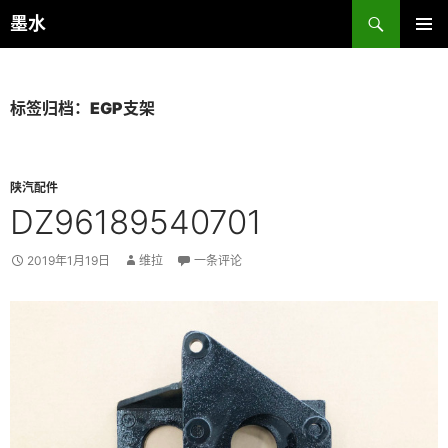
跳
搜
墨水
至
索
主菜单
正
文
标签归档：EGP支架
陕汽配件
DZ96189540701
2019年1月19日
维拉
一条评论