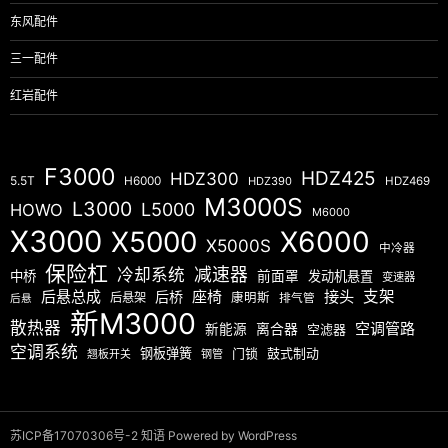
东风配件
三一配件
红岩配件
F3000
HDZ425
HDZ300
5.5T
H6000
HDZ390
HDZ469
M3000S
L3000
L5000
HOWO
M6000
X3000
X5000
X6000
X5000S
中冷器
保险杠
减速器
冷却系统
中桥
前面罩
发动机悬置
变速器
后悬总成
座椅
接头
支架
后桥
后悬架
康明斯
排气管
后悬
新M3000
散热器
空调管路
新能源
离合器
空滤器
空调系统
钢板弹簧
门锁
鼓式制动
翘板开关
钢管
苏ICP备17070306号-2
知语
Powered by WordPress