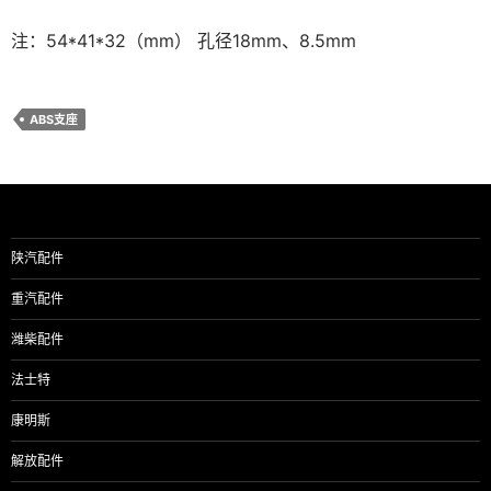
注：54*41*32（mm） 孔径18mm、8.5mm
ABS支座
陕汽配件
重汽配件
潍柴配件
法士特
康明斯
解放配件