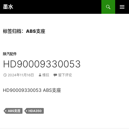
跳
搜
墨水
至
索
主菜单
正
文
标签归档：ABS支座
陕汽配件
HD90009330053
2024年11月16日
维拉
留下评论
HD90009330053 ABS支座
ABS支座
HDA350