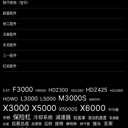
陕汽商用（宝华）
欧曼配件
徐工配件
玉柴配件
东风配件
三一配件
红岩配件
F3000
HDZ425
HDZ300
5.5T
H6000
HDZ390
HDZ469
M3000S
L3000
L5000
HOWO
M6000
X3000
X5000
X6000
X5000S
中冷器
保险杠
减速器
冷却系统
中桥
前面罩
发动机悬置
变速器
后悬总成
座椅
接头
支架
后桥
后悬架
康明斯
排气管
后悬