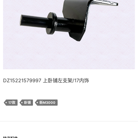
DZ15221579997 上卧铺左支架/17内饰
17款
卧铺
新M3000