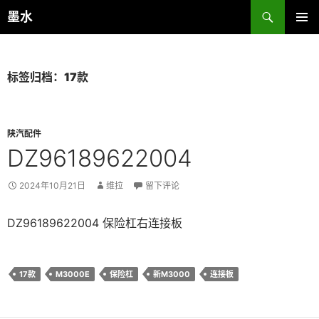
跳
搜
墨水
至
索
主菜单
正
文
标签归档：17款
陕汽配件
DZ96189622004
2024年10月21日
维拉
留下评论
DZ96189622004 保险杠右连接板
17款
M3000E
保险杠
新M3000
连接板