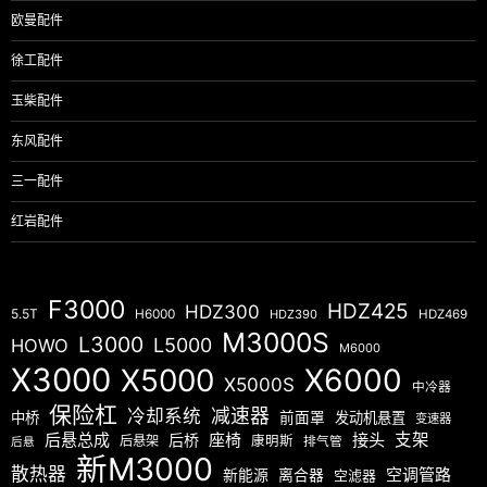
欧曼配件
徐工配件
玉柴配件
东风配件
三一配件
红岩配件
F3000
HDZ425
HDZ300
5.5T
H6000
HDZ390
HDZ469
M3000S
L3000
L5000
HOWO
M6000
X3000
X5000
X6000
X5000S
中冷器
保险杠
减速器
冷却系统
中桥
前面罩
发动机悬置
变速器
后悬总成
座椅
接头
支架
后桥
后悬架
康明斯
排气管
后悬
新M3000
散热器
空调管路
新能源
离合器
空滤器