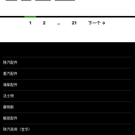
文
1
2
…
21
下一个 →
章
导
航
陕汽配件
重汽配件
潍柴配件
法士特
康明斯
解放配件
陕汽商用（宝华）