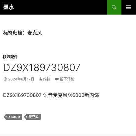
跳
搜
墨水
至
索
主菜单
正
文
标签归档：麦克风
陕汽配件
DZ9X189730807
2024年6月17日
维拉
留下评论
DZ9X189730807 语音麦克风/X6000新内饰
X6000
麦克风