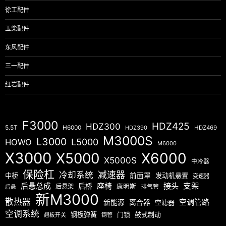
徐工配件
玉柴配件
东风配件
三一配件
红岩配件
F3000
HDZ425
HDZ300
5.5T
H6000
HDZ390
HDZ469
M3000S
L3000
L5000
HOWO
M6000
X3000
X5000
X6000
X5000S
中冷器
保险杠
减速器
冷却系统
中桥
前面罩
发动机悬置
变速器
后悬总成
座椅
接头
支架
后桥
后悬架
康明斯
排气管
后悬
新M3000
散热器
空调管路
新能源
离合器
空滤器
空调系统
钢板弹簧
门锁
鼓式制动
翘板开关
钢管